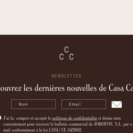
Bouteille Isothermes Cacao
Sweet Cacao
25,00 €
NEWSLETTER
ouvrez les dernières nouvelles de Casa C
J'ai lu, compris et accepté le
politique de confidentialité
et donne mon
consentement pour recevoir le bulletin commercial de JOROFON, S.L. par e-
mail conformément à la loi LSSI / CE 34/2002.