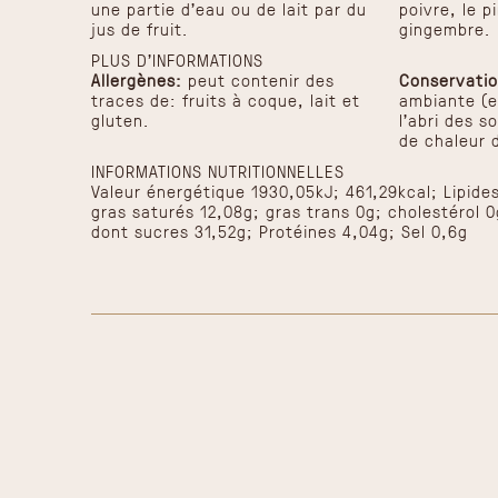
une partie d'eau ou de lait par du
poivre, le p
jus de fruit.
gingembre.
PLUS D'INFORMATIONS
Allergènes:
peut contenir des
Conservatio
traces de: fruits à coque, lait et
ambiante (e
gluten.
l’abri des s
de chaleur 
INFORMATIONS NUTRITIONNELLES
Valeur énergétique 1930,05kJ; 461,29kcal; Lipide
gras saturés 12,08g; gras trans 0g; cholestérol 0
dont sucres 31,52g; Protéines 4,04g; Sel 0,6g