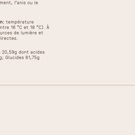
iment, l'anis ou le
n:
température
ntre 16 °C et 18 °C). À
ources de lumière et
directes.
s 20,59g dont acides
g; Glucides 61,75g