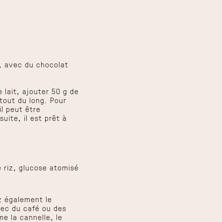
i, avec du chocolat
 lait, ajouter 50 g de
tout du long. Pour
il peut être
uite, il est prêt à
 riz, glucose atomisé
z également le
ec du café ou des
e la cannelle, le