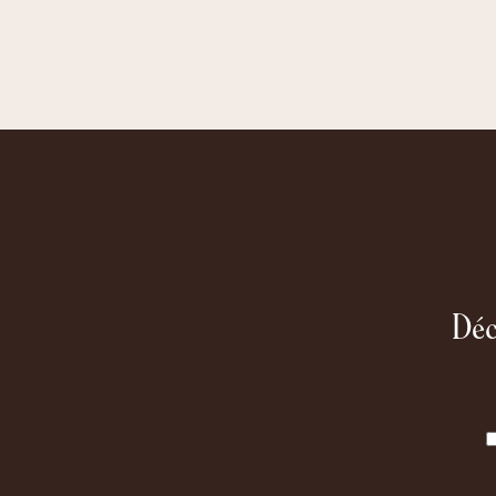
Licor de Cacau
60,00 €
Déc