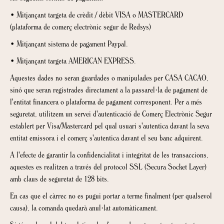
•
Mitjançant targeta de crèdit / dèbit VISA o MASTERCARD
(plataforma de comerç electrònic segur de Redsys)
•
Mitjançant sistema de pagament Paypal.
•
Mitjançant targeta AMERICAN EXPRESS.
Aquestes dades no seran guardades o manipulades per CASA CACAO,
sinó que seran registrades directament a la passarel·la de pagament de
l'entitat financera o plataforma de pagament corresponent. Per a més
seguretat, utilitzem un servei d'autenticació de Comerç Electrònic Segur
establert per Visa/Mastercard pel qual usuari s'autentica davant la seva
entitat emissora i el comerç s'autentica davant el seu banc adquirent.
A l'efecte de garantir la confidencialitat i integritat de les transaccions,
aquestes es realitzen a través del protocol SSL (Secura Socket Layer)
amb claus de seguretat de 128 bits.
En cas que el càrrec no es pugui portar a terme finalment (per qualsevol
causa), la comanda quedarà anul·lat automàticament.