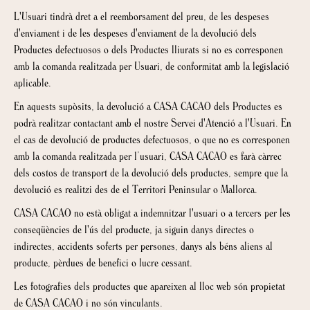
L'Usuari tindrà dret a el reemborsament del preu, de les despeses
d'enviament i de les despeses d'enviament de la devolució dels
Productes defectuosos o dels Productes lliurats si no es corresponen
amb la comanda realitzada per Usuari, de conformitat amb la legislació
aplicable.
En aquests supòsits, la devolució a CASA CACAO dels Productes es
podrà realitzar contactant amb el nostre Servei d'Atenció a l'Usuari. En
el cas de devolució de productes defectuosos, o que no es corresponen
amb la comanda realitzada per l’usuari, CASA CACAO es farà càrrec
dels costos de transport de la devolució dels productes, sempre que la
devolució es realitzi des de el Territori Peninsular o Mallorca.
CASA CACAO no està obligat a indemnitzar l'usuari o a tercers per les
conseqüències de l'ús del producte, ja siguin danys directes o
indirectes, accidents soferts per persones, danys als béns aliens al
producte, pèrdues de benefici o lucre cessant.
Les fotografies dels productes que apareixen al lloc web són propietat
de CASA CACAO i no són vinculants.