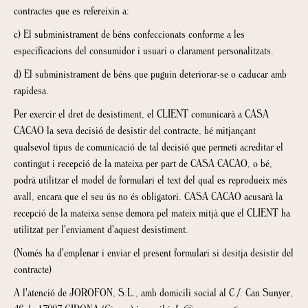
contractes que es refereixin a:
c) El subministrament de béns confeccionats conforme a les
especificacions del consumidor i usuari o clarament personalitzats.
d) El subministrament de béns que puguin deteriorar-se o caducar amb
rapidesa.
Per exercir el dret de desistiment, el CLIENT comunicarà a CASA
CACAO la seva decisió de desistir del contracte, bé mitjançant
qualsevol tipus de comunicació de tal decisió que permeti acreditar el
contingut i recepció de la mateixa per part de CASA CACAO, o bé,
podrà utilitzar el model de formulari el text del qual es reprodueix més
avall, encara que el seu ús no és obligatori. CASA CACAO acusarà la
recepció de la mateixa sense demora pel mateix mitjà que el CLIENT ha
utilitzat per l'enviament d'aquest desistiment.
(Només ha d'emplenar i enviar el present formulari si desitja desistir del
contracte)
A l'atenció de JOROFON, S.L., amb domicili social al C /. Can Sunyer,