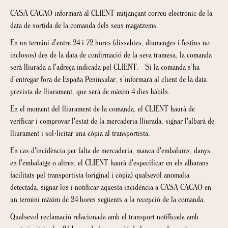
CASA CACAO informarà al CLIENT mitjançant correu electrònic de la
data de sortida de la comanda dels seus magatzems.
En un termini d'entre 24 i 72 hores (dissabtes, diumenges i festius no
inclosos) des de la data de confirmació de la seva tramesa, la comanda
serà lliurada a l'adreça indicada pel CLIENT. Si la comanda s’ha
d’entregar fora de España Peninsular, s’informarà al client de la data
prevista de lliurament, que serà de màxim 4 dies hàbils.
En el moment del lliurament de la comanda, el CLIENT haurà de
verificar i comprovar l'estat de la mercaderia lliurada, signar l'albarà de
lliurament i sol·licitar una còpia al transportista.
En cas d'incidència per falta de mercaderia, manca d'embalums, danys
en l'embalatge o altres; el CLIENT haurà d'especificar en els albarans
facilitats pel transportista (original i còpia) qualsevol anomalia
detectada, signar-los i notificar aquesta incidència a CASA CACAO en
un termini màxim de 24 hores següents a la recepció de la comanda.
Qualsevol reclamació relacionada amb el transport notificada amb