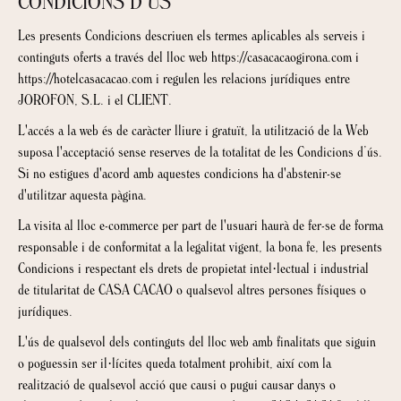
CONDICIONS D’ÚS
Les presents Condicions descriuen els termes aplicables als serveis i
continguts oferts a través del lloc web https://casacacaogirona.com i
https://hotelcasacacao.com i regulen les relacions jurídiques entre
JOROFON, S.L. i el CLIENT.
L'accés a la web és de caràcter lliure i gratuït, la utilització de la Web
suposa l'acceptació sense reserves de la totalitat de les Condicions d’ús.
Si no estigues d'acord amb aquestes condicions ha d'abstenir-se
d'utilitzar aquesta pàgina.
La visita al lloc e-commerce per part de l'usuari haurà de fer-se de forma
responsable i de conformitat a la legalitat vigent, la bona fe, les presents
Condicions i respectant els drets de propietat intel·lectual i industrial
de titularitat de CASA CACAO o qualsevol altres persones físiques o
jurídiques.
L'ús de qualsevol dels continguts del lloc web amb finalitats que siguin
o poguessin ser il·lícites queda totalment prohibit, així com la
realització de qualsevol acció que causi o pugui causar danys o