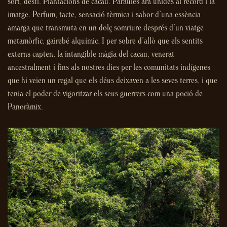
sort, destí. Plantacions de cacau. Paraules ara unides al record i la
imatge. Perfum, tacte, sensació tèrmica i sabor d’una essència
amarga que transmuta en un dolç somriure després d’un viatge
metamòrfic, gairebé alquímic. I per sobre d’allò que els sentits
externs capten, la intangible màgia del cacau, venerat
ancestralment i fins als nostres dies per les comunitats indígenes
que hi veien un regal que els déus deixaven a les seves terres, i que
tenia el poder de vigoritzar els seus guerrers com una poció de
Panoràmix.