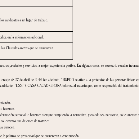
ios.
lección de personal
timo
isis de perfiles para los candidatos a un lugar de trabajo.
hos, tal como se especifica en la información adicional.
Protección de Datos en las Cláusulas anexas que se encuentran
 través de nuestros productos y servicios la mejor experiencia posible. En algun
nto Europeo y del Consejo de 27 de abril de 2016 (en adelante, “RGPD”) relativo a l