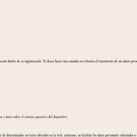
omercio electrónico (en adelante, “LSSI”), CASA CACAO GIRONA informa al usuario qu
a sus intereses y necesidades.
 la razón por la que lo hacemos.
do vayamos a usar su información personal lo haremos siempre cumpliendo la normativ
 a procesarlos puede solicitarnos que dejemos de tratarlos.
acuerdo con la normativa europea.
distintos apartados de la política de privacidad que se encuentran a continuación:
s?