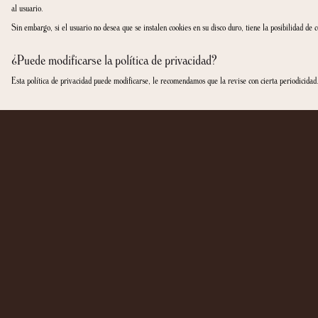
El usuario es el único responsable de la veracidad y corrección de los datos in
comprometen a mantenerlos debidamente actualizados. El usuario acepta proporc
los datos que haya facilitado sean falsos, incompletos, inexactos o no estén actua
CASA CACAO GIRONA no responde de la veracidad de las informaciones que no sea
CASA CACAO GIRONA se reserva el derecho a actualizar, modificar o eliminar l
usuario como consecuencia de errores, defectos u omisiones, en la informaci
Asimismo, el usuario certifica que es mayor de 14 años y que posee la capacidad 
¿Cómo tratamos los datos personales de los menores
En principio nuestros productos o servicios no van dirigidos específicamente 
CACAO GIRONA exigirá el consentimiento válido, libre, inequívoco, específico e 
En el caso de mayores de catorce años podrá procederse al tratamiento de los dato
¿Qué medidas de seguridad aplicamos para proteger 
CASA CACAO GIRONA ha adoptado los niveles de seguridad de protección de los Da