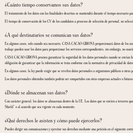
Gestionar la contratación de alguno de nuestros servicios, ya sea online o en n
Gestionar el envío de la información que nos soliciten.
Gestionar los datos aportados por los candidatos a un lugar de trabajo por m
Desarrollar acciones comerciales y realizar el mantenimiento y gestión de la 
con el objeto de personalizar el trato conforme a sus características y neces
En algunos casos será necesario facilitar información a las Autoridades o t
Informamos que los datos personales que se obtengan como consecuencia de tu r
¿Cuál es la legitimación para el tratamiento de sus d
El tratamiento de sus datos puede fundamentarse en las siguientes bases legales
Consentimiento del interesado para los formularios de contacto, las solicitud
Ejecución de contrato para la contratación de servicios y productos o la cont
Interés legítimo para el tratamiento de datos de nuestros clientes en accione
Cumplimiento de obligaciones legales para prevención del fraude, comunicac