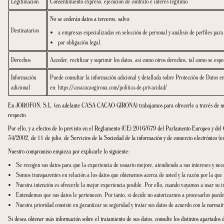
Finalidad
Comunicaciones comerciales relacionadas con nuestros servic
Gestionar datos aportados por los candidatos a proceso de se
Legitimación
Consentimiento expreso, ejecución de contrato e interés legí
No se cederán datos a terceros, salvo:
Destinatarios
a empresas especializadas en selección de personal y anál
por obligación legal.
Derechos
Acceder, rectificar y suprimir los datos, así como otros derec
Información
Puede consultar la información adicional y detallada sobre 
adicional
en:
https://casacacaogirona.com/politica-de-privacidad/
En JOROFON, S.L. (en adelante CASA CACAO GIRONA) trabajamos para ofrecerle a
respecto.
Por ello, y a efectos de lo previsto en el Reglamento (UE) 2016/679 del Parlame