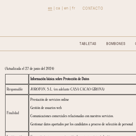
es
ca
en
fr
CONTACTO
|
|
|
TABLETAS
B
(Actualizada el 27 de junio del 2024)
Información básica sobre Protección de Datos
Responsable
JOROFON, S.L. (en adelante CASA CACAO GIRONA)
Prestación de servicios online
Gestión de usuarios web