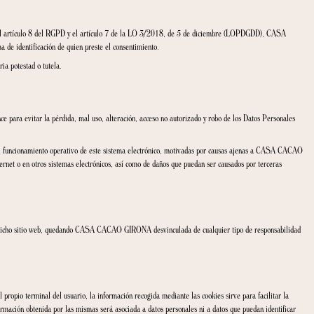
transmisión a otro responsable.
endo la elaboración de perfiles, que produzca efectos jurídicos o afecte significati