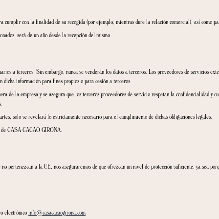
uestras oficinas físicas.
edio de su Curriculum Vitae (CV) con la única finalidad de llevar a término el proce
relación con el usuario, así como la gestión de los servicios ofrecido a través del si
idades y mejorar la experiencia en línea del cliente. Desarrollar y gestionar los conc
erceras empresas por motivos de auditoría, así como manejar datos personales de fact
egistro como usuario formarán parte del Registro de Actividades y operaciones de T
atos?
:
es de información o alta en newsletters.
ratación de personal en el ámbito laboral.
s de marketing directo y consentimiento expreso del interesado para todo lo relativo 
ión con Autoridades públicas y reclamaciones de terceros.