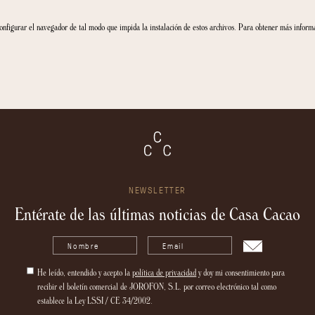
cluidos, exonerando a CASA CACAO GIRONA de cualquier responsabilidad al respecto. Lo
ionar información completa y correcta en el formulario de registro o suscripción. 
lizados.
n de elaboración propia y de las que se indique otra fuente, por lo que tampoco as
a información contenida en sus páginas web pudiendo incluso limitar o no permit
ón facilitada por CASA CACAO GIRONA siempre que proceda de fuentes ajenas a la 
legal necesaria para la prestación del consentimiento en cuanto al tratamiento de su
 de edad?
a menores de edad. Sin embargo, en el supuesto de que alguno de ellos se dirija a
informado de sus tutores legales para tratar los datos personales de los menores. En
s con el consentimiento del usuario, exceptuando aquellos casos en los que la Ley exij
sus datos personales?
tos Personales legalmente requeridos, y procura instalar aquellos otros medios y 