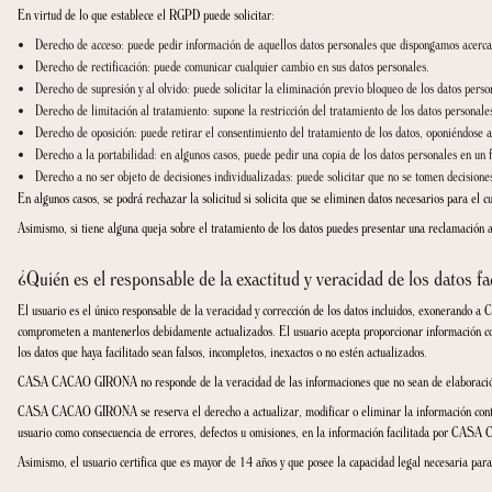
¿Cuánto tiempo conservamos sus datos?
El tratamiento de los datos con las finalidades descritas se mantendrá durante e
El tiempo de conservación de los CV de los candidatos a procesos de selección d
¿A qué destinatarios se comunican sus datos?
En algunos casos, solo cuando sea necesario, CASA CACAO GIRONA proporcionar
trabaje pueden usar los datos para proporcionar los servicios correspondientes, 
CASA CACAO GIRONA procura garantizar la seguridad de los datos personales cua
obligación de garantizar que la información se trata conforme con la normativa 
En algunos casos, la ley puede exigir que se revelen datos personales a organism
Los datos personales obtenidos también podrán ser compartidos con otras em
¿Dónde se almacenan sus datos?
Con carácter general, los datos se almacenan dentro de la UE. Los datos que se