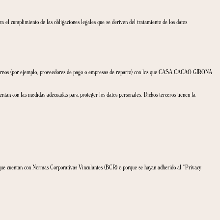
so de selección de personal.
tio web y las labores de información, pudiendo realizar valoraciones automáticas, obt
ursos, sorteos u otras actividades promocionales que se puedan organizar.
uras, contratos y documentos para responder a reclamaciones de clientes o de las Ad
ratamiento (RAT), que se actualizará periódicamente de acuerdo con lo establecido
a las valoraciones automáticas y elaboración de perfiles.