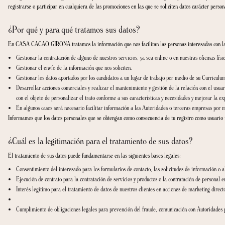
CASA CACAO GIRONA ha designado una persona de contacto interna como coordina
¿Qué datos personales recopilamos?
Los datos personales que el usuario puede llegar a proporcionar:
Nombre, dirección y fecha de nacimiento.
Número de teléfono y dirección de correo electrónico.
Ubicación.
Información relativa a pagos y devoluciones.
Dirección IP, fecha y hora en la que ha accedido a nuestros servicios, navega
Los datos de Curriculum Vitae (CV) de los candidatos a un lugar de trabajo.
Cualquier otra información o datos que decida compartir con nosotros.
En algunos casos, es obligatoria la cumplimentación del formulario de registro pa
registrarse o participar en cualquiera de las promociones en las que se soliciten 
¿Por qué y para qué tratamos sus datos?
En CASA CACAO GIRONA tratamos la información que nos facilitan las personas 