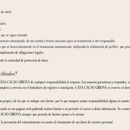
l tiempo necesario para cumplir con la finalidad de su recogida (por ejemplo, mientra
e personal, no seleccionados, será de un año desde la recepción del mismo.
á datos de los usuarios a terceros. Sin embargo, nunca se venderán los datos a
sin embargo, no usarán dicha información para fines propios o para cesión a terceros
ndo se envían fuera de la empresa y se asegura que los terceros proveedores de ser
de privacidad de datos.
os públicos u otras partes, solo se revelará lo estrictamente necesario para el cumpl
presas actuales o futuras de CASA CACAO GIRONA.
 envíen a terceros que no pertenezcan a la UE, nos aseguraremos de que ofrezcan un