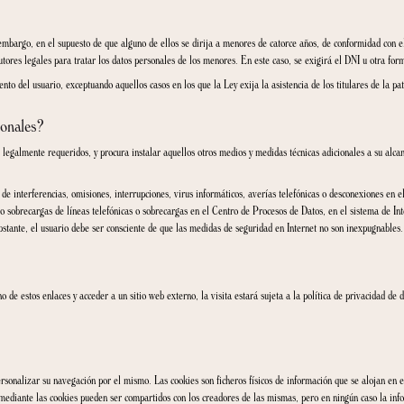
 en el siguiente correo electrónico
info@casacacaogirona.com
e dispongamos acerca de usted.
sonales.
eo de los datos personales.
e los datos personales.
 datos, oponiéndose a que se sigan tratando.
tos personales en un formato estructurado, de uso común y lectura mecánica para su 
no se tomen decisiones que se basen únicamente en el tratamiento automatizado, incluy
s necesarios para el cumplimiento de obligaciones legales.
tar una reclamación ante la autoridad de protección de datos.
e los datos facilitados?