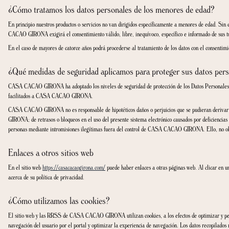
Shield” o al acuerdo que sea vigente en cada momento.
¿Qué derechos le asisten y cómo puede ejercerlos?
Puedes dirigir sus comunicaciones y ejercitar sus derechos mediante una petición
En virtud de lo que establece el RGPD puede solicitar:
Derecho de acceso: puede pedir información de aquellos datos personales qu
Derecho de rectificación: puede comunicar cualquier cambio en sus datos per
Derecho de supresión y al olvido: puede solicitar la eliminación previo bloqu
Derecho de limitación al tratamiento: supone la restricción del tratamiento d
Derecho de oposición: puede retirar el consentimiento del tratamiento de los
Derecho a la portabilidad: en algunos casos, puede pedir una copia de los da
Derecho a no ser objeto de decisiones individualizadas: puede solicitar que 
En algunos casos, se podrá rechazar la solicitud si solicita que se eliminen dato
Asimismo, si tiene alguna queja sobre el tratamiento de los datos puedes presen
¿Quién es el responsable de la exactitud y veracidad d