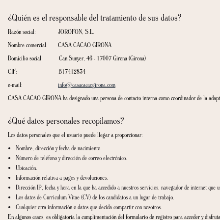
34/2002, de 11 de julio, de Servicios de la Sociedad de la información y de c
Nuestro compromiso empieza por explicarle lo siguiente:
Se recogen sus datos para que la experiencia de usuario mejore, atendiendo 
Somos transparentes en relación a los datos que obtenemos acerca de usted y
Nuestra intención es ofrecerle la mejor experiencia posible. Por ello, cuan
Entendemos que sus datos le pertenecen. Por tanto, si decide no autorizarnos
Nuestra prioridad consiste en garantizar su seguridad y tratar sus datos de 
Si desea obtener más información sobre el tratamiento de sus datos, consulte los 
¿Quién es el responsable del tratamiento de sus dato
Razón social: JOROFON, S.L.
Nombre comercial: CASA CACAO GIRONA
Domicilio social: Can Sunyer, 46 - 17007 Girona (Girona)
CIF: B17412834
e-mail:
info@casacacaogirona.com